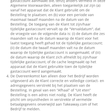
gastaccount aanmaakt die, tenzij anders vermeld in deze
Algemene Voorwaarden, alleen toegankelijk zal zijn (a)
vanaf het apparaat dat de Klant gebruikt om de
Bestelling te plaatsen; en (b) voor een periode van
maximaal twaalf maanden na de datum van de
Bestelling. De toegang van de Klant tot zijn/haar
tijdelijke gastaccount vervalt op de ''Vervaldatum'', dat
de vroegste van de volgende data is: (i) de datum die zes
maanden valt na de datum waarop de Klant voor het
laatst toegang heeft gehad tot de tijdelijke gastaccount;
(ii) de datum die twaalf maanden valt na de datum
waarop de tijdelijke gastaccount is aangemaakt; of (iii)
de datum waarop de Klant zich afmeldt bij zijn/haar
tijdelijke gastaccount, of de cache leegmaakt op het
apparaat dat de Klant gebruikte toen de tijdelijke
gastaccount werd aangemaakt.
De Overeenkomst kan alleen door het Bedrijf worden
uitgevoerd als de Klant correcte en volledige contact- en
adresgegevens verstrekt bij het plaatsen van de
Bestelling. In geval van een “Afhaal” of “Uit eten”
Bestelling is een adres niet nodig. De Klant heeft de
plicht om onjuistheden in verstrekte of vermelde
betaalgegevens onverwijld aan Takeaway.com of het
Bedrijf te melden.