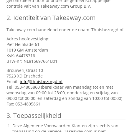
gecontroleerd door of onder de gemeenschappelijke
controle valt van Takeaway.com Group B.V.
2.
Identiteit van Takeaway.com
Takeaway.com handelend onder de naam 'Thuisbezorgd.nl'
Adres hoofdvestiging:
Piet Heinkade 61
1019 GM Amsterdam
KvK: 64473716
BTW-nr: NL815697661B01
Brouwerijstraat 10
7523 XD Enschede
Email:
info@thuisbezorgd.nl
Tel: 053-4805860 (bereikbaar van maandag tot en met
woensdag van 09:00 tot 23:00, donderdag en vrijdag van
09:00 tot 00:00, en zaterdag en zondag van 10:00 tot 00:00)
Fax: 053-4805861
3.
Toepasselijkheid
Deze Algemene Voorwaarden Klanten zijn slechts van
toepassing op de Service. Takeaway.com is niet